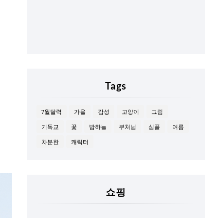
Tags
7월달력
가을
감성
고양이
그림
기독교
꽃
밤하늘
부처님
심플
여름
차분한
캐릭터
쇼핑