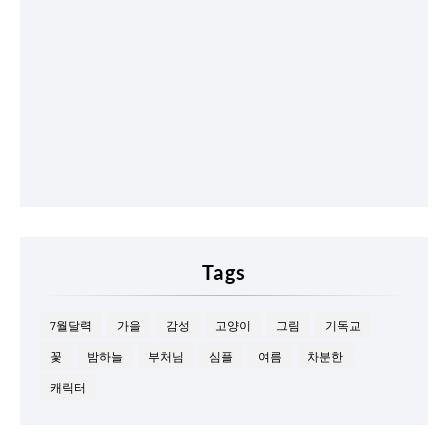
Tags
7월달력
가을
감성
고양이
그림
기독교
꽃
밤하늘
부처님
심플
여름
차분한
캐릭터