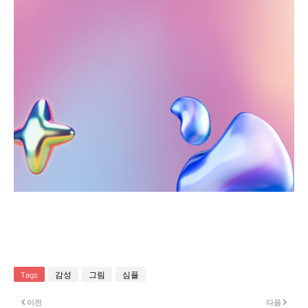
Tags
감성
그림
심플
이전
다음